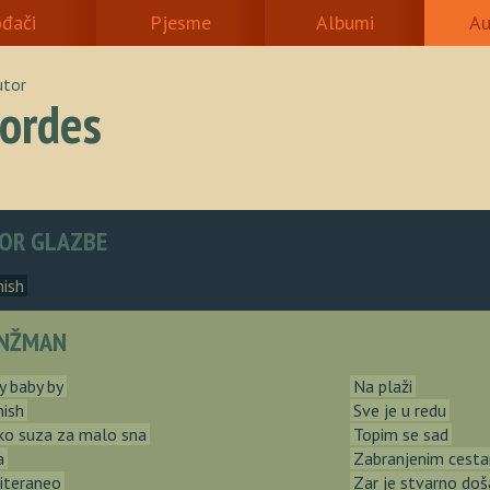
ođači
Pjesme
Albumi
Au
utor
Jordes
OR GLAZBE
hish
NŽMAN
y baby by
Na plaži
hish
Sve je u redu
ko suza za malo sna
Topim se sad
a
Zabranjenim cest
iteraneo
Zar je stvarno doš