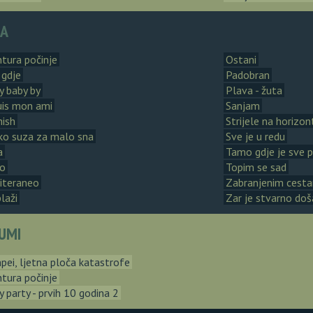
RA
tura počinje
Ostani
 gdje
Padobran
y baby by
Plava - žuta
uis mon ami
Sanjam
hish
Strijele na horizon
ko suza za malo sna
Sve je u redu
a
Tamo gdje je sve
to
Topim se sad
iteraneo
Zabranjenim cest
laži
Zar je stvarno doš
UMI
ei, ljetna ploča katastrofe
tura počinje
y party - prvih 10 godina 2