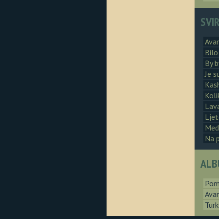
SVI
Avan
Bilo
By b
Je s
Kas
Koli
Lav
Lje
Med
Na p
ALB
Pomp
Avan
Turk