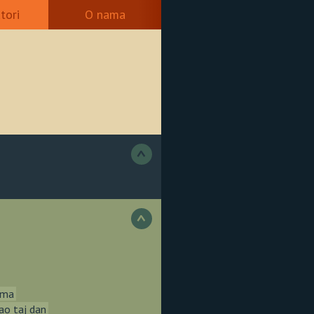
tori
O nama
>
>
ama
ao taj dan