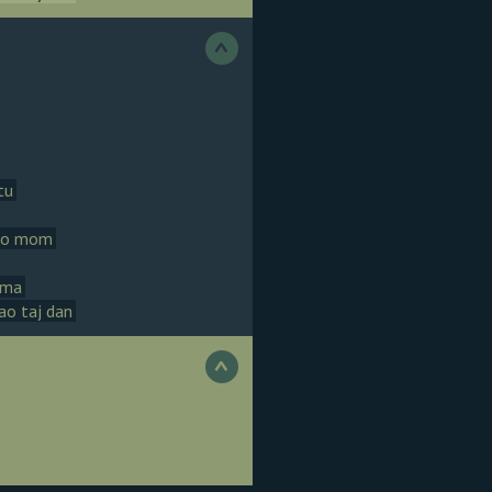
>
tu
 po mom
ama
ao taj dan
>