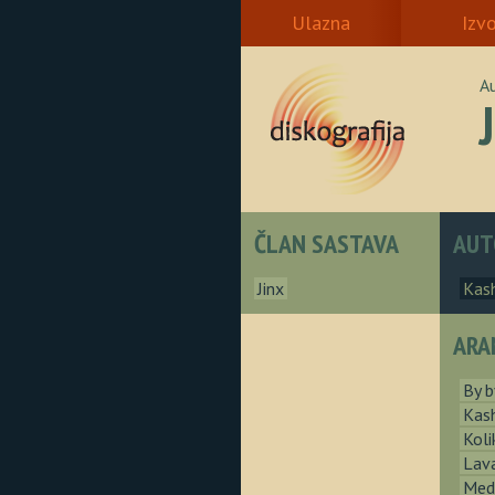
Ulazna
Izv
A
ČLAN SASTAVA
AUT
Jinx
Kas
ARA
By b
Kas
Koli
Lav
Med