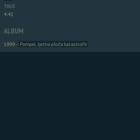
TRAJE
4:41
ALBUM
1999 -
Pompei, ljetna ploča katastrofe