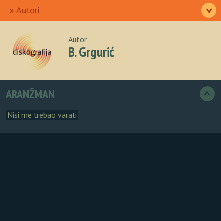
Ulazna
Izvođači
Pjesme
Albumi
Autori
>
O nama
Autor
B. Grgurić
ARANŽMAN
>
Nisi me trebao varati