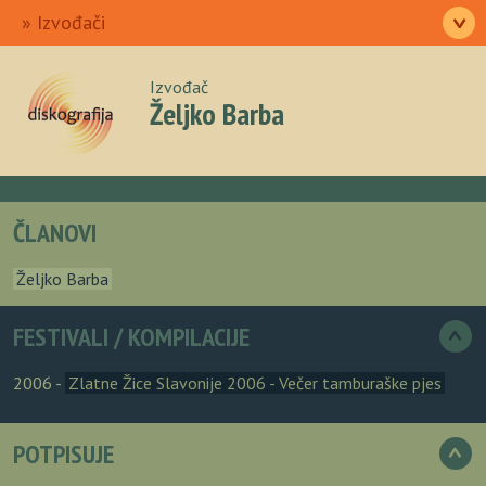
Ulazna
Izvođači
>
Pjesme
Albumi
Autori
O nama
Izvođač
Željko Barba
ČLANOVI
Željko Barba
FESTIVALI / KOMPILACIJE
>
2006 -
Zlatne Žice Slavonije 2006 - Večer tamburaške pjes
POTPISUJE
>