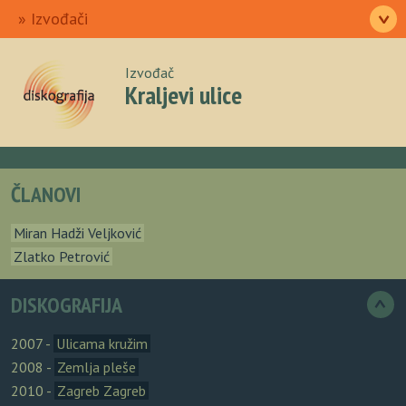
Ulazna
Izvođači
>
Pjesme
Albumi
Autori
O nama
Izvođač
Kraljevi ulice
ČLANOVI
Miran Hadži Veljković
Zlatko Petrović
DISKOGRAFIJA
>
2007 -
Ulicama kružim
2008 -
Zemlja pleše
2010 -
Zagreb Zagreb