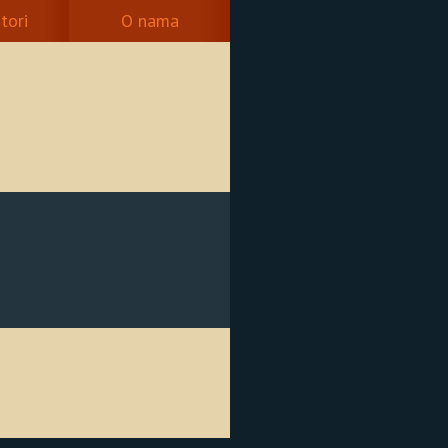
tori
O nama