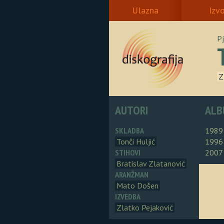
Ulazna
Izv
P
Z
AUTORI
ALB
SKLADBA
1989
Tonči Huljić
1996
STIHOVI
2007
Bratislav Zlatanović
ARANŽMAN
Mato Došen
IZVEDBA
Zlatko Pejaković