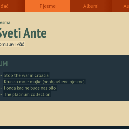
ođači
Pjesme
Albumi
Au
jesma
Sveti Ante
omislav Ivčić
UMI
 -
Stop the war in Croatia
 -
Krunica moje majke (neobjavljene pjesme)
 -
I onda kad ne bude nas bilo
 -
The platinum collection