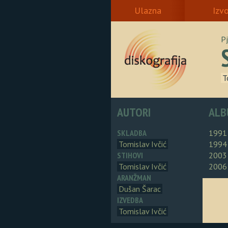
Ulazna
Izv
P
T
AUTORI
ALB
SKLADBA
1991
Tomislav Ivčić
1994
STIHOVI
2003
Tomislav Ivčić
2006
ARANŽMAN
Dušan Šarac
IZVEDBA
Tomislav Ivčić