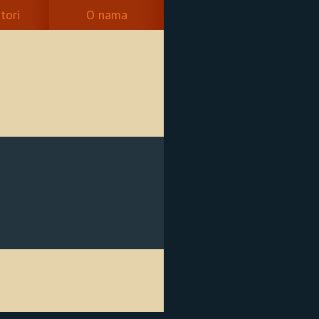
tori
O nama