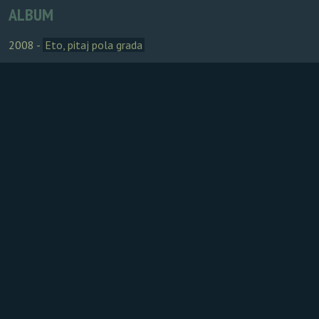
ALBUM
2008 -
Eto, pitaj pola grada