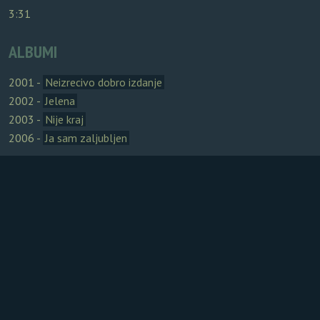
3:31
ALBUMI
2001 -
Neizrecivo dobro izdanje
2002 -
Jelena
2003 -
Nije kraj
2006 -
Ja sam zaljubljen