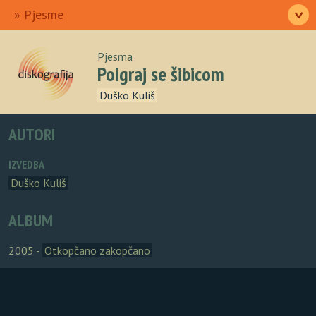
Ulazna
Izvođači
Pjesme
>
Albumi
Autori
O nama
Pjesma
Poigraj se šibicom
Duško Kuliš
AUTORI
IZVEDBA
Duško Kuliš
ALBUM
2005 -
Otkopčano zakopčano