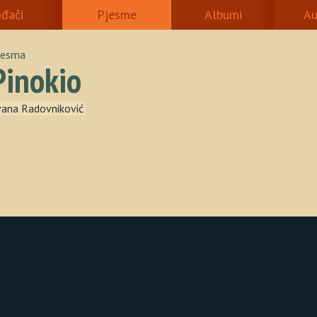
ođači
Pjesme
Albumi
Au
jesma
Pinokio
vana Radovniković