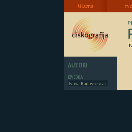
Ulazna
Izv
P
I
AUTORI
IZVEDBA
Ivana Radovniković