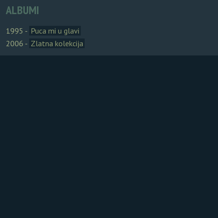
ALBUMI
1995 -
Puca mi u glavi
2006 -
Zlatna kolekcija