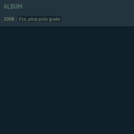
ALBUM
2008 -
Eto, pitaj pola grada