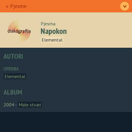
Ulazna
Izvođači
Pjesme
>
Albumi
Autori
O nama
Pjesma
Napokon
Elemental
AUTORI
IZVEDBA
Elemental
ALBUM
2004 -
Male stvari