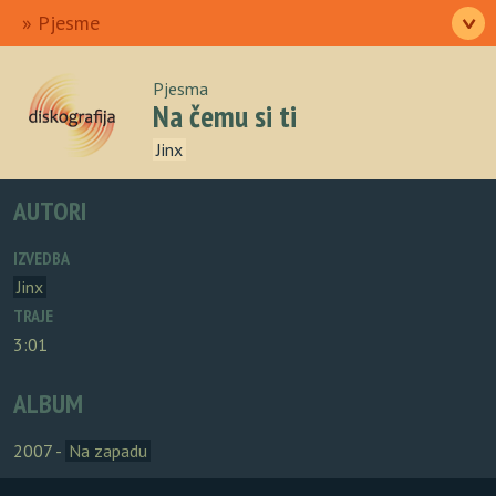
Ulazna
Izvođači
Pjesme
>
Albumi
Autori
O nama
Pjesma
Na čemu si ti
Jinx
AUTORI
IZVEDBA
Jinx
TRAJE
3:01
ALBUM
2007 -
Na zapadu