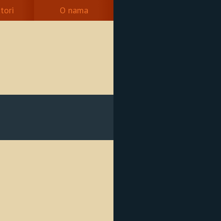
tori
O nama