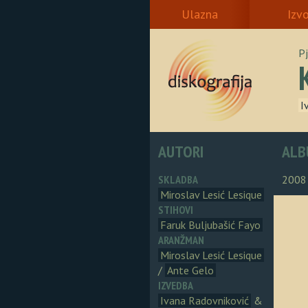
Ulazna
Izv
P
I
AUTORI
ALB
SKLADBA
2008
Miroslav Lesić Lesique
STIHOVI
Faruk Buljubašić Fayo
ARANŽMAN
Miroslav Lesić Lesique
/
Ante Gelo
IZVEDBA
Ivana Radovniković
&