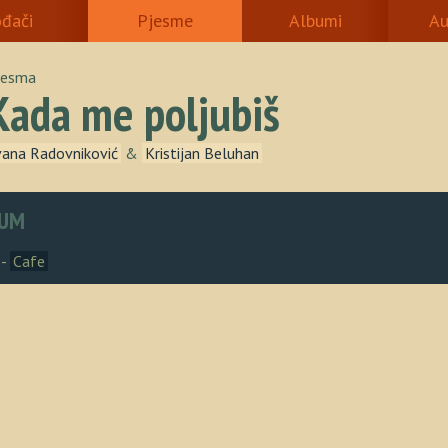
ođači
Pjesme
Albumi
Au
jesma
Kada me poljubiš
vana Radovniković
&
Kristijan Beluhan
UM
 -
Cafe