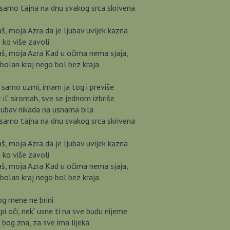
 samo tajna na dnu svakog srca skrivena
aš, moja Azra da je ljubav uvijek kazna
ko više zavoli
aš, moja Azra Kad u očima nema sjaja,
 bolan kraj nego bol bez kraja
 samo uzmi, imam ja tog i previše
 il′ siromah, sve se jednom izbriše
ljubav nikada na usnama bila
 samo tajna na dnu svakog srca skrivena
aš, moja Azra da je ljubav uvijek kazna
ko više zavoli
aš, moja Azra Kad u očima nema sjaja,
 bolan kraj nego bol bez kraja
og mene ne brini
pi oči, nek′ usne ti na sve budu nijeme
bog zna, za sve ima lijeka