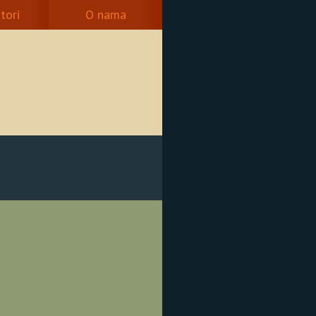
tori
O nama