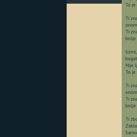
To je
Ti zn
onom 
Ti zn
bolje
Uzmi,
bogat
Nije 
To je
Ti zn
onom 
Ti zn
bolje
Ti zb
Zaklo
Samo 