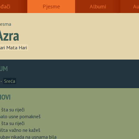
ođači
Pjesme
Albumi
Au
jesma
Azra
ari Mata Hari
UM
 -
Sreća
HOVI
, šta su riječi
malo usne pomakneš
, šta su riječi
išta važno ne kažeš
ljubav nikada na usnama bila