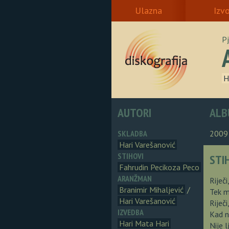
Ulazna
Izv
P
H
AUTORI
ALB
SKLADBA
2009
Hari Varešanović
STIHOVI
STI
Fahrudin Pecikoza Peco
ARANŽMAN
Riječi
Branimir Mihaljević
/
Tek 
Hari Varešanović
Riječi
IZVEDBA
Kad n
Hari Mata Hari
Nije 