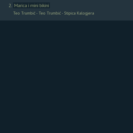
Marica i mini bikini
Teo Trumbić - Teo Trumbić - Stipica Kalogjera