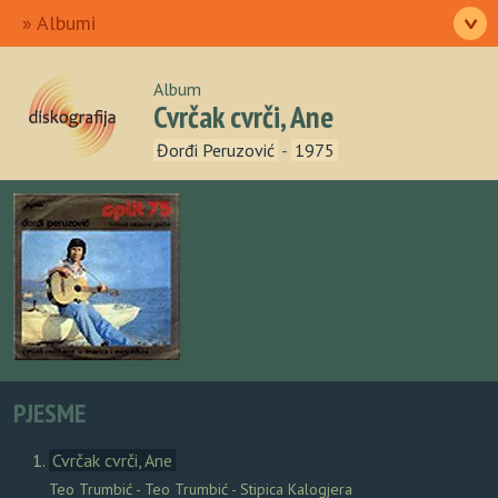
Ulazna
Izvođači
Pjesme
Albumi
>
Autori
O nama
Album
Cvrčak cvrči, Ane
Đorđi Peruzović
-
1975
PJESME
Cvrčak cvrči, Ane
Teo Trumbić - Teo Trumbić - Stipica Kalogjera