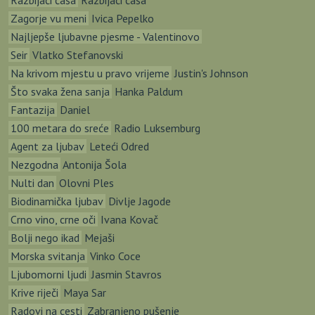
Razbijači čaša
Razbijači čaša
Zagorje vu meni
Ivica Pepelko
Najljepše ljubavne pjesme - Valentinovo
Seir
Vlatko Stefanovski
Na krivom mjestu u pravo vrijeme
Justin's Johnson
Što svaka žena sanja
Hanka Paldum
Fantazija
Daniel
100 metara do sreće
Radio Luksemburg
Agent za ljubav
Leteći Odred
Nezgodna
Antonija Šola
Nulti dan
Olovni Ples
Biodinamička ljubav
Divlje Jagode
Crno vino, crne oči
Ivana Kovač
Bolji nego ikad
Mejaši
Morska svitanja
Vinko Coce
Ljubomorni ljudi
Jasmin Stavros
Krive riječi
Maya Sar
Radovi na cesti
Zabranjeno pušenje