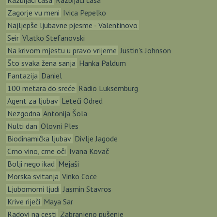
Razbijači čaša
Razbijači čaša
Zagorje vu meni
Ivica Pepelko
Najljepše ljubavne pjesme - Valentinovo
Seir
Vlatko Stefanovski
Na krivom mjestu u pravo vrijeme
Justin's Johnson
Što svaka žena sanja
Hanka Paldum
Fantazija
Daniel
100 metara do sreće
Radio Luksemburg
Agent za ljubav
Leteći Odred
Nezgodna
Antonija Šola
Nulti dan
Olovni Ples
Biodinamička ljubav
Divlje Jagode
Crno vino, crne oči
Ivana Kovač
Bolji nego ikad
Mejaši
Morska svitanja
Vinko Coce
Ljubomorni ljudi
Jasmin Stavros
Krive riječi
Maya Sar
Radovi na cesti
Zabranjeno pušenje